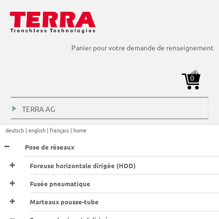
Foreuses horizontales dirigées (HDD) > Chaînes, chaînons
Foreuses horizontales dirigées (HDD) > Chaînes, chaînons
Foreuses horizontales dirigées (HDD) > Chaînes, chaînons
Foreuses horizontales dirigées (HDD) > Chaînes, chaînons
Panier pour votre demande de renseignement
>
>
>
>
0
TERRA AG
+
deutsch |
english |
français |
home
Pose de réseaux
Foreuse horizontale dirigée (HDD)
Fusée pneumatique
Marteaux pousse-tube